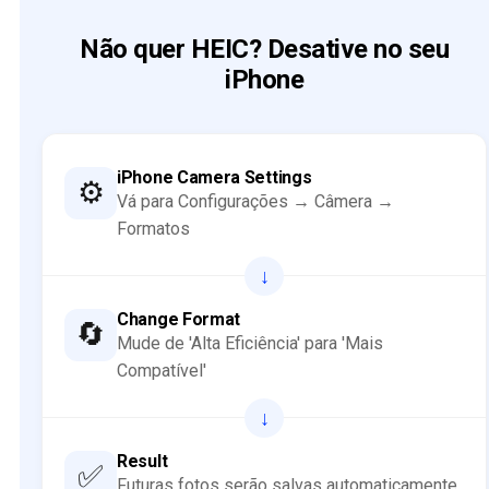
Não quer HEIC? Desative no seu
iPhone
iPhone Camera Settings
⚙️
Vá para Configurações → Câmera →
Formatos
↓
Change Format
🔄
Mude de 'Alta Eficiência' para 'Mais
Compatível'
↓
Result
✅
Futuras fotos serão salvas automaticamente