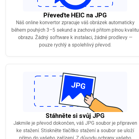
Převeďte HEIC na JPG
Náš online konvertor zpracuje váš obrázek automaticky
během pouhých 3–5 sekund a zachová přitom plnou kvalitu
obrazu. Žádný software k instalaci, žádné prodlevy —
pouze rychlý a spolehlivý převod.
Stáhněte si svůj JPG
Jakmile je převod dokončen, váš JPG soubor je připraven
ke stažení. Stiskněte tlačítko stažení a soubor se uloží
přímo do vašeho zařízení. Z důvodu ochrany vašeho