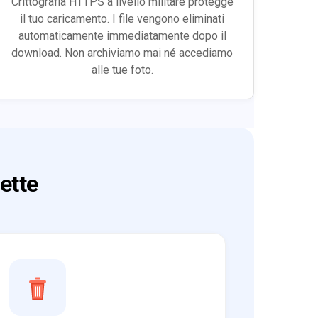
Crittografia HTTPS a livello militare protegge
il tuo caricamento. I file vengono eliminati
automaticamente immediatamente dopo il
download. Non archiviamo mai né accediamo
alle tue foto.
ette