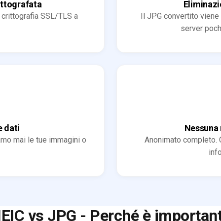
ttografata
Eliminazi
la crittografia SSL/TLS a
Il JPG convertito vien
server poch
 dati
Nessuna r
amo mai le tue immagini o
Anonimato completo. 
inf
EIC vs JPG - Perché è importan