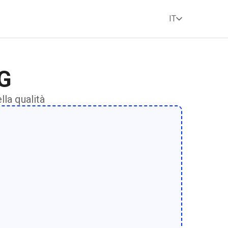
IT
PG
la qualità