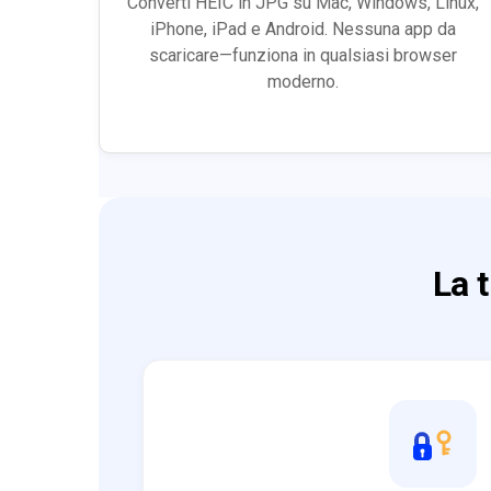
Converti HEIC in JPG su Mac, Windows, Linux,
iPhone, iPad e Android. Nessuna app da
scaricare—funziona in qualsiasi browser
moderno.
La 